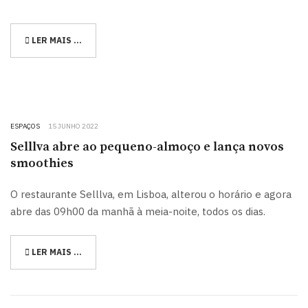
LER MAIS …
ESPAÇOS
15 JUNHO 2022
Selllva abre ao pequeno-almoço e lança novos
smoothies
O restaurante Selllva, em Lisboa, alterou o horário e agora
abre das 09h00 da manhã à meia-noite, todos os dias.
LER MAIS …