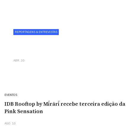
REPORTAGENS & ENTREVISTAS
Wine Corner reforça aposta
gastronómica com chef Paulo Carvalho
ABR. 20
EVENTOS
IDB Rooftop by Mīrārī recebe terceira edição da
Pink Sensation
AGO. 10