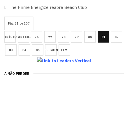
The Prime Energize reabre Beach Club
Pág. 81 de 107
INÍCIO
ANTERIOR
76
77
78
79
80
81
82
83
84
85
SEGUINTE
FIM
A NÃO PERDER!