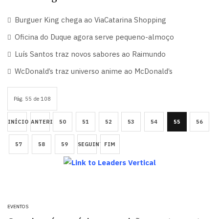
Burguer King chega ao ViaCatarina Shopping
Oficina do Duque agora serve pequeno-almoço
Luís Santos traz novos sabores ao Raimundo
WcDonald’s traz universo anime ao McDonald’s
Pág. 55 de 108
INÍCIO
ANTERIOR
50
51
52
53
54
55
56
57
58
59
SEGUINTE
FIM
EVENTOS