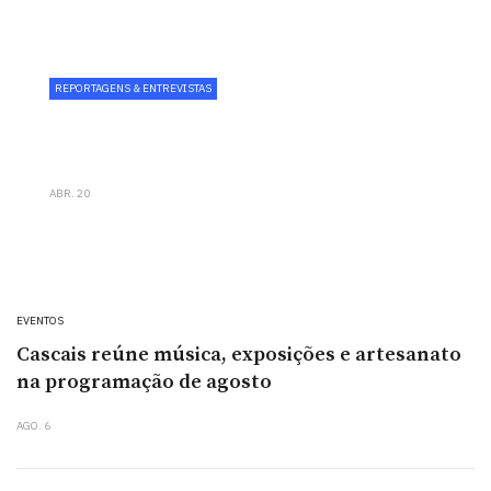
REPORTAGENS & ENTREVISTAS
Wine Corner reforça aposta
gastronómica com chef Paulo Carvalho
ABR. 20
EVENTOS
Cascais reúne música, exposições e artesanato
na programação de agosto
AGO. 6