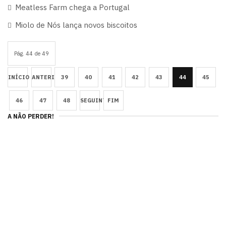
Meatless Farm chega a Portugal
Miolo de Nós lança novos biscoitos
Pág. 44 de 49
INÍCIO
ANTERIOR
39
40
41
42
43
44
45
46
47
48
SEGUINTE
FIM
A NÃO PERDER!