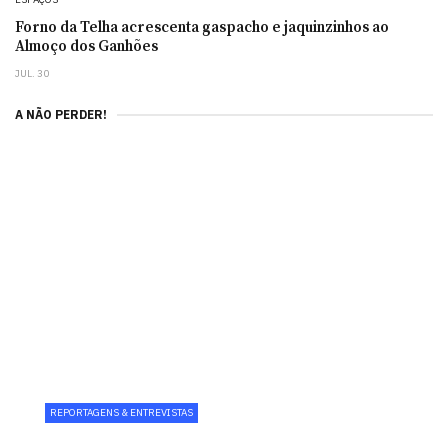
Forno da Telha acrescenta gaspacho e jaquinzinhos ao
Almoço dos Ganhões
JUL. 30
A NÃO PERDER!
REPORTAGENS & ENTREVISTAS
Wine Corner reforça aposta