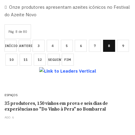
Onze produtores apresentam azeites icónicos no Festival
do Azeite Novo
Pág. 8 de 80
INÍCIO
ANTERIOR
3
4
5
6
7
8
9
10
11
12
SEGUINTE
FIM
ESPAÇOS
35 produtores, 150 vinhos em prova e seis dias de
experiências no "Do Vinho à Pera" no Bombarral
AGO. 6