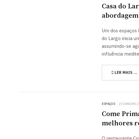
Casa do La
abordagem
Um dos espaços hi
do Largo inicia u
assumindo-se ag
influência medite
LER MAIS …
ESPAÇOS
23 JANEIRO 
Come Prima,
melhores r
O restaurante Co