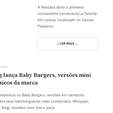
A Restalia abriu o primeiro
restaurante Cervecería La Sureña
em Lisboa, localizado no Campo
Pequeno.
LER MAIS …
O 2026
g lança Baby Burgers, versões mini
ssicos da marca
presentou os Baby Burgers, versões em tamanho
 dos seus hambúrgueres mais conhecidos, Whopper,
 King, reunidos num único pack.