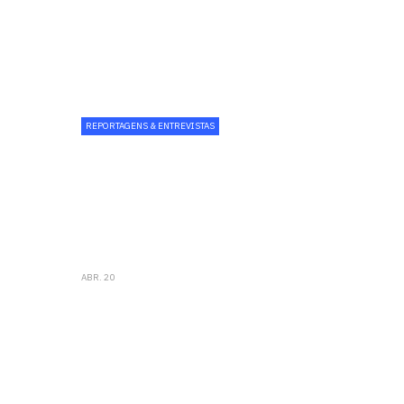
REPORTAGENS & ENTREVISTAS
Wine Corner reforça
aposta gastronómica
com chef Paulo
Carvalho
ABR. 20