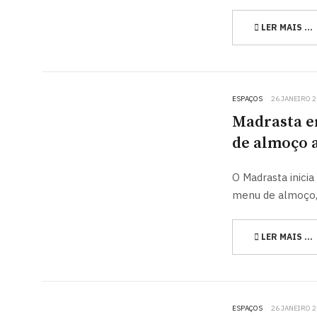
LER MAIS …
ESPAÇOS
26 JANEIRO 
Madrasta e
de almoço a
O Madrasta inici
menu de almoço, d
LER MAIS …
ESPAÇOS
26 JANEIRO 