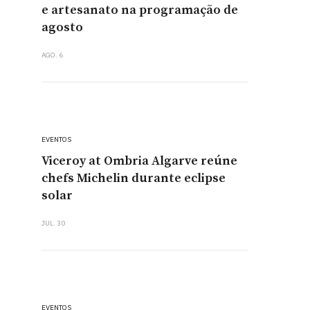
e artesanato na programação de
agosto
AGO. 6
EVENTOS
Viceroy at Ombria Algarve reúne
chefs Michelin durante eclipse
solar
JUL. 30
EVENTOS