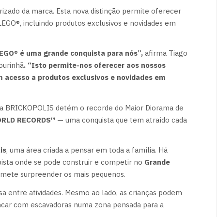
izado da marca. Esta nova distinção permite oferecer
LEGO®, incluindo produtos exclusivos e novidades em
LEGO® é uma grande conquista para nós”,
afirma Tiago
ourinhã
. “Isto permite-nos oferecer aos nossos
m acesso a produtos exclusivos e novidades em
: a BRICKOPOLIS detém o recorde do Maior Diorama de
RLD RECORDS™
— uma conquista que tem atraído cada
is
, uma área criada a pensar em toda a família. Há
pista onde se pode construir e competir no
Grande
romete surpreender os mais pequenos.
sa entre atividades. Mesmo ao lado, as crianças podem
incar com escavadoras numa zona pensada para a