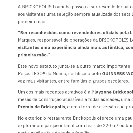
A BRICKOPOLIS Lourinhã passou a ser revendedor autor
aos visitantes uma seleção sempre atualizada dos sets 
primeira mão.
“Ser reconhecidos como revendedores oficiais pela 
Marques, responsável de operações da BRICKOPOLIS L
visitantes uma experiência ainda mais autêntica, co
primeira mão.”
Este novo estatuto junta-se a outro marco importante
Peças LEGO® do Mundo, certificado pelo
GUINNESS WO
vez mais visitantes, entre famílias e grupos escolares.
Um dos mais recentes atrativos é a
Playzone Brickopol
mesas de construção acessíveis a todas as idades, uma 
Prémio de Brickopolis
, e uma torre de diversão que p
No exterior, o restaurante Brickopolis oferece uma pau
explorar um parque infantil com mais de 220 m² ou br
participação ativa de toda a família.