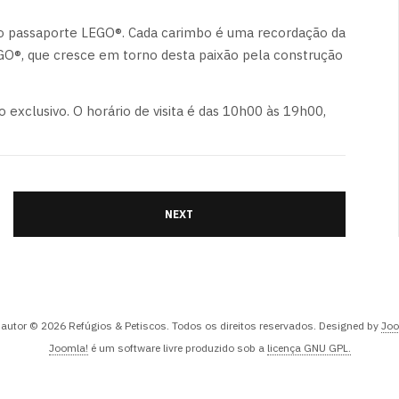
o passaporte LEGO®. Cada carimbo é uma recordação da
GO®, que cresce em torno desta paixão pela construção
xclusivo. O horário de visita é das 10h00 às 19h00,
NEXT
e autor © 2026 Refúgios & Petiscos. Todos os direitos reservados. Designed by
Joo
Joomla!
é um software livre produzido sob a
licença GNU GPL.