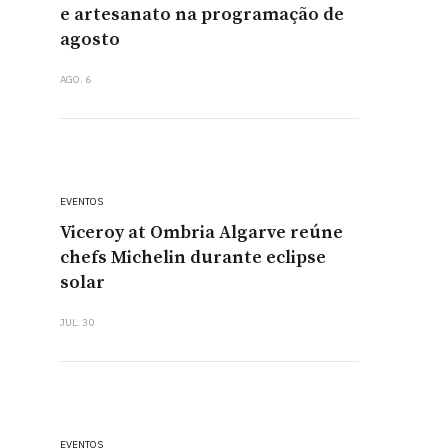
e artesanato na programação de
agosto
AGO. 6
EVENTOS
Viceroy at Ombria Algarve reúne
chefs Michelin durante eclipse
solar
JUL. 30
EVENTOS