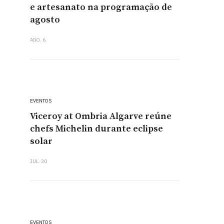
e artesanato na programação de
agosto
AGO. 6
EVENTOS
Viceroy at Ombria Algarve reúne
chefs Michelin durante eclipse
solar
JUL. 30
EVENTOS