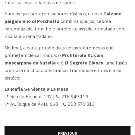
fritas caseiras e lâminas de speck.
Para os que preferem sabores rústicos, o novo
Calzone
pergaminho di Porchetta
combina queijos, cebola
caramelizada, tomilho e porchetta assada, rematado com
rúcula e Grana Padano.
No final, a carta propõe duas novas sobremesas que
prometem deixar marca: o
Profiterole XL com
mascarpone de Nutella
e o
Il Segreto Bianco
, uma fusão
cremosa de chocolate branco, framboesa e brownie de
pistácio.
La Mafia Se Sienta a La Mesa
📍 Rua do Bojador, 107 | 📞 218 949 119
📍 Av. Duque de Ávila, 66B | 📞 213 570 313
PREVIOUS