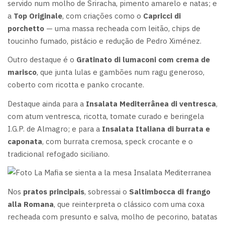
servido num molho de Sriracha, pimento amarelo e natas; e
a
Top Originale
, com criações como o
Capricci di
porchetto
— uma massa recheada com leitão, chips de
toucinho fumado, pistácio e redução de Pedro Ximénez.
Outro destaque é o
Gratinato di lumaconi com crema de
marisco
, que junta lulas e gambões num ragu generoso,
coberto com ricotta e panko crocante.
Destaque ainda para a
Insalata Mediterrânea di ventresca
,
com atum ventresca, ricotta, tomate curado e beringela
I.G.P. de Almagro; e para a
Insalata Italiana di burrata e
caponata
, com burrata cremosa, speck crocante e o
tradicional refogado siciliano.
Nos
pratos principais
, sobressai o
Saltimbocca di frango
alla Romana
, que reinterpreta o clássico com uma coxa
recheada com presunto e salva, molho de pecorino, batatas