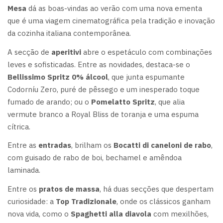
Mesa
dá as boas-vindas ao verão com uma nova ementa
que é uma viagem cinematográfica pela tradição e inovação
da cozinha italiana contemporânea.
A secção de
aperitivi
abre o espetáculo com combinações
leves e sofisticadas. Entre as novidades, destaca-se o
Bellissimo Spritz 0% álcool
, que junta espumante
Codorníu Zero, puré de pêssego e um inesperado toque
fumado de arando; ou o
Pomelatto Spritz
, que alia
vermute branco a Royal Bliss de toranja e uma espuma
cítrica.
Entre as
entradas
, brilham os
Bocatti di caneloni de rabo
,
com guisado de rabo de boi, bechamel e amêndoa
laminada.
Entre os
pratos de massa
, há duas secções que despertam
curiosidade: a
Top Tradizionale
, onde os clássicos ganham
nova vida, como o
Spaghetti alla diavola
com mexilhões,