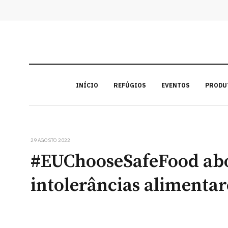
INÍCIO
REFÚGIOS
EVENTOS
PRODU
29 AGOSTO 2022
#EUChooseSafeFood abo
intolerâncias alimentar