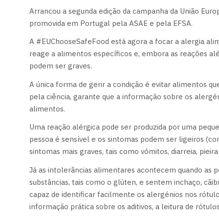
Arrancou a segunda edição da campanha da União Europ
promovida em Portugal pela ASAE e pela EFSA.
A #EUChooseSafeFood está agora a focar a alergia alim
reage a alimentos específicos e, embora as reações a
podem ser graves.
A única forma de gerir a condição é evitar alimentos q
pela ciência, garante que a informação sobre os alerg
alimentos.
Uma reação alérgica pode ser produzida por uma peque
pessoa é sensível e os sintomas podem ser ligeiros (c
sintomas mais graves, tais como vómitos, diarreia, pieira
Já as intolerâncias alimentares acontecem quando as p
substâncias, tais como o glúten, e sentem inchaço, cãibr
capaz de identificar facilmente os alergénios nos rótu
informação prática sobre os aditivos, a leitura de rótu