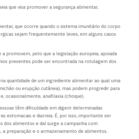
eia que visa promover a segurança alimentar,
entar, que ocorre quando o sistema imunitário do corpo
lérgicas sejam frequentemente leves, em alguns casos
ue a promovem, pelo que a legislação europeia, apoiada
énios presentes pode ser encontrada na rotulagem dos
na quantidade de um ingrediente alimentar ao qual uma
omichão ou erupção cutânea), mas podem progredir para
 e, ocasionalmente, anafilaxia (choque).
essoas têm dificuldade em digerir determinadas
as estomacais e diarreia. É, por isso, importante ser
los dos alimentos e daí surge a campanha com
los, a preparação e o armazenamento de alimentos.