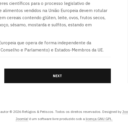
es científicos para o processo legislativo de
e alimentos vendidos na União Europeia devem rotular
em cereais contendo glúten, leite, ovos, frutos secos,
emoço, sésamo, mostarda e sulfitos, estando em
Europeia que opera de forma independente da
ão, Conselho e Parlamento) e Estados-Membros da UE.
NEXT
e autor © 2026 Refúgios & Petiscos. Todos os direitos reservados. Designed by
Joo
Joomla!
é um software livre produzido sob a
licença GNU GPL.